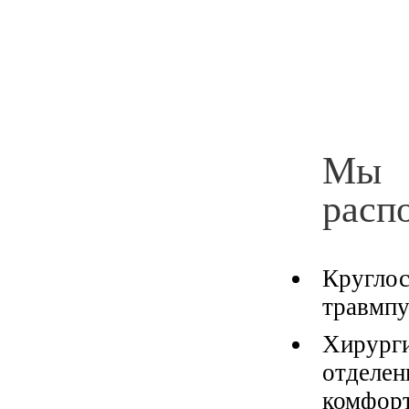
Наш принцип:
готовность прийти на
Мы
помощь пациенту
расп
24 часа в сутки.
Кругло
травмп
Хирург
отделен
Собственная служба
комфор