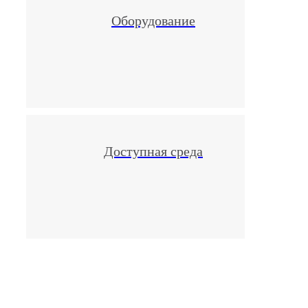
Оборудование
Доступная среда
многопрофильный медицинский 
оказывающий услуги более чем 
восьмидесяти направлениям, с