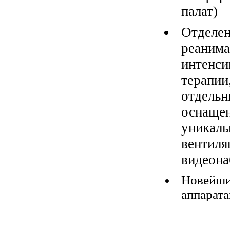
палат)
скорой помощи
Отделе
«Медпомощь 24»
реанима
работает
интенси
круглосуточно
терапии
отдельн
365 дней в году.
оснаще
уникаль
вентиля
видеон
Новейш
В собственный
аппарат
стационар Клиники
можно