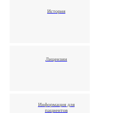
История
В 1993
клиник
называ
Americ
Center
в одн
Лицензии
сеть
медиц
центро
клиник
Праге,
Информация для
Киеве,
пациентов