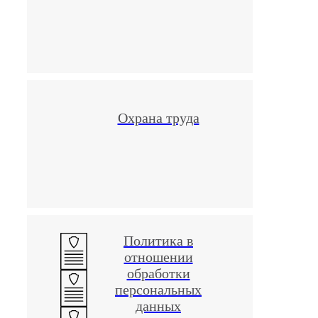
Во гла
стояли
менедж
прием
кругло
вели р
Охрана труда
врачи 
специа
США и
Сейчас
предст
Политика в
собой
отношении
обработки
персональных
данных