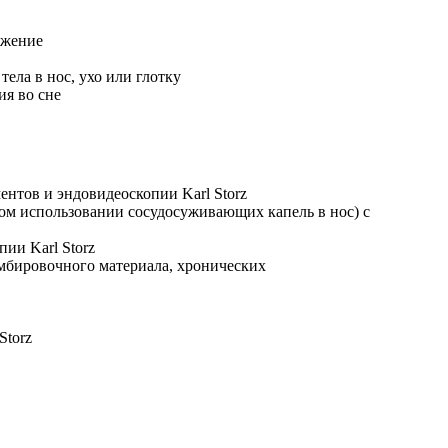
ужение
ела в нос, ухо или глотку
ия во сне
нтов и эндовидеоскопии Karl Storz
ном использовании сосудосуживающих капель в нос) с
ии Karl Storz
омбировочного материала, хронических
Storz