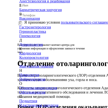
Анестезиология и реанимация
Б
Бариатрическая хирургия
В
Вакцинация
Я принимаю условия
пользовательского соглашен
Г
Гастроэнтерология
Герниопластика
Гинекология
Д
Дерматология
Вам перезвонит специалист контакт-центра для
уточнения информации и оформления заявки в течение
К
часа.
Кардиология
Колопроктология
Отделение отоларинголо
М
Мануальная терапия
Н
Неврология
Врачи-оториноларингологического (ЛОР) отделения
Нейрохирургия
хроническими заболеваниями уха, горла и носа.
О
Кабинеты оториноларингологического отделения Ад
Оториноларингология
точного и результативного обследования и лечения Л
Офтальмология
оказания медицинской помощи.
П
Педиатрия
Пластическая хирургия
Врачи ЛОР-отделения оказывают