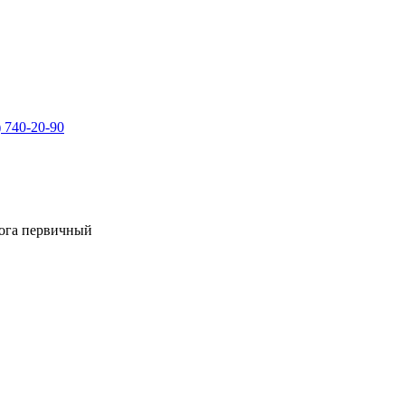
) 740-20-90
лога первичный