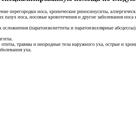
ение перегородки носа, хронические риносинуситы, аллергическ
х пазух носа, носовые кровотечения и другие заболевания носа 
х осложнения (паратонзилиттиты и паратонзиллярные абсцессы),
нгиты.
отиты, травмы и инородные тела наружного уха, острые и хрони
аболевания уха.