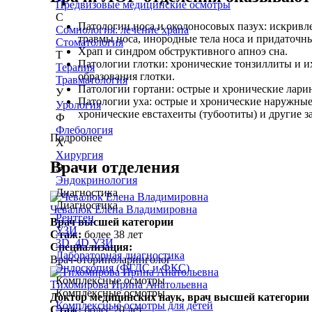
Предвизовые медицинские осмотры
С
Патологии носа и околоносовых пазух: искривл
Сомнология: лечение храпа
травмы носа, инородные тела носа и придаточны
Стоматология
Храп и синдром обструктивного апноэ сна.
Т
Патологии глотки: хронические тонзиллиты и и
Терапия
образования глотки.
Травматология
Патологии гортани: острые и хронические лари
У
Патологии уха: острые и хронические наружные 
Урология
хронические евстахеиты (тубоотиты) и другие з
Ф
Флебология
Подробнее
Х
Хирургия
Врачи отделения
Э
Эндокринология
Диагностика
Диагностика
Чевалюк Елена Владимировна
Рентген
Врач высшей категории
УЗИ
Стаж:
более 38 лет
3D, 4D УЗИ
Специализация:
Лабораторная диагностика
Врач-оториноларинголог
Эндоскопия (ФГДС и ФКС)
Комплексные осмотры
Тихомирова Ирина Анатольевна
Комплексные осмотры
Доктор медицинских наук, врач высшей категории
Комплексные осмотры для детей
Стаж:
более 20 лет