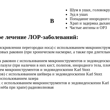
Шум в ушах, головокр
Зуд в ушах
Попадание инородного т
В
Храп и задержка дыхан
Частые ангины и ОРЗ
ое лечение ЛОР-заболеваний:
искривлении перегородки носа) с использованием микроинструме
овых раковин (при хроническом насморке, а также при длитель
 раковин с использованием микроинструментов и эндовидеоскоп
пазухе (при наличии в них кист, полипов, инородного тела, пл
м микроинструментов и эндовидеоскопии Karl Storz
в) с использованием шейвера и эндовидеоскопии Karl Storz
использованием лазера
х с использованием микроинструментов и эндовидеоскопии Karl 
 нёба при храпе) радиоволновая