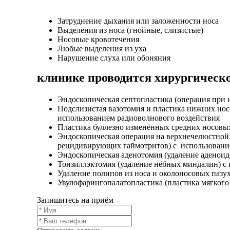
Затруднение дыхания или заложенности носа
Выделения из носа (гнойные, слизистые)
Носовые кровотечения
Любые выделения из уха
Нарушение слуха или обоняния
клинике проводится хирургическ
Эндоскопическая септопластика (операция при 
Подслизистая вазотомия и пластика нижних нос
использованием радиоволнового воздействия
Пластика буллезно изменённых средних носовых
Эндоскопическая операция на верхнечелюстной 
рецидивирующих гаймотритов) с использование
Эндоскопическая аденотомия (удаление аденоидо
Тонзиллэктомия (удаление нёбных миндалин) с 
Удаление полипов из носа и околоносовых пазу
Увулофарингопалатопластика (пластика мягкого
Запишитесь на приём