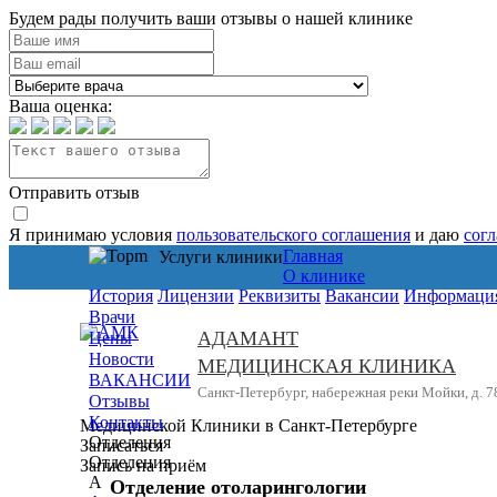
Будем рады получить ваши отзывы о нашей клинике
Ваша оценка:
Отправить отзыв
Я принимаю условия
пользовательского соглашения
и даю
сог
Главная
Услуги клиники
О клинике
История
Лицензии
Реквизиты
Вакансии
Информация
Врачи
АДАМАНТ
Цены
Новости
МЕДИЦИНСКАЯ КЛИНИКА
ВАКАНСИИ
Санкт-Петербург, набережная реки Мойки, д. 7
Отзывы
Контакты
Медицинской Клиники в Санкт-Петербурге
Отделения
Записаться
Отделения
Запись на приём
А
Отделение отоларингологии