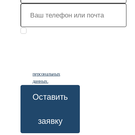
Заполняя
заявку, вы
даете
согласие
на
обработку
персональных
данных.
Оставить
заявку