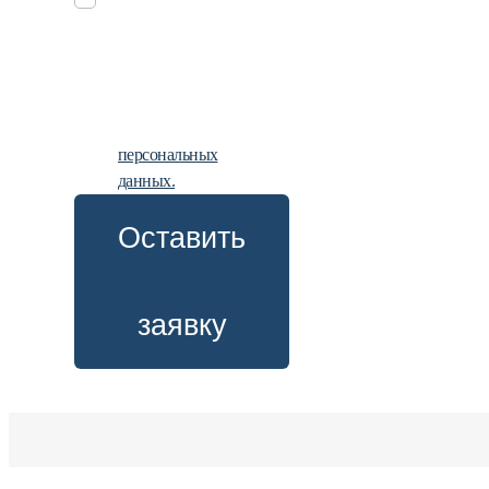
заявку, вы
даете
согласие
на
обработку
персональных
данных.
Оставить
заявку