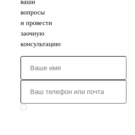
ваши
вопросы
и провести
заочную
консультацию
Заполняя
заявку, вы
даете
согласие