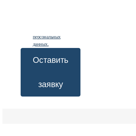
заявку, вы
даете
согласие
на
обработку
персональных
данных.
Оставить
заявку