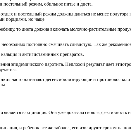
н постельный режим, обильное питье и диета.
, отдых и постельный режим должны длиться не менее полутора 
ми порциями, но чаще.
ребенку, то диета должна включать молочно-растительные проду
, необходимо постоянно смачивать слизистую. Так же рекомендов
 кальция и антигистаминных препаратов.
ения эпидемического паротита. Неплохой результат дает этиотр
учается.
винки» часто назначают десенсибилизирующие и противовоспал
ны.
 является вакцинация. Она уже доказала свою эффективность и
инация, и ребенок все же заболел, его изолируют сроком на пол