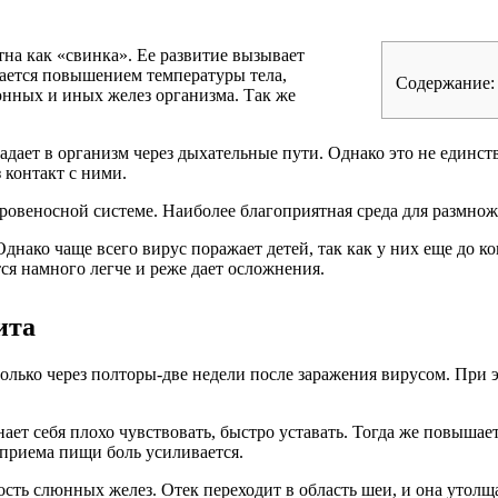
стна как «свинка». Ее развитие вызывает
ается повышением температуры тела,
Содержание:
нных и иных желез организма. Так же
адает в организм через дыхательные пути. Однако это не единст
 контакт с ними.
 кровеносной системе. Наиболее благоприятная среда для размно
днако чаще всего вирус поражает детей, так как у них еще до 
ся намного легче и реже дает осложнения.
ита
олько через полторы-две недели после заражения вирусом. При 
т себя плохо чувствовать, быстро уставать. Тогда же повышаетс
 приема пищи боль усиливается.
ть слюнных желез. Отек переходит в область шеи, и она утолща