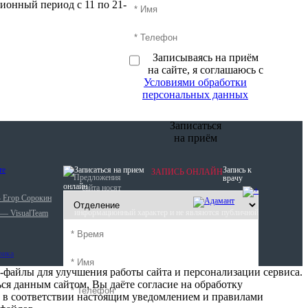
ионный период с 11 по 21-й день.
Записываясь на приём
на сайте, я соглашаюсь с
Условиями обработки
персональных данных
Записаться
на приём
Запись к
ЗАПИСЬ ОНЛАЙН
Предложения
врачу
онлайн
сайта носят
— Егор Сорокин
информационный характер и не являются публичной
 — VisualTeam
офертой (ст. 437 ГК РФ).
-файлы для улучшения работы сайта и персонализации сервиса.
ся данным сайтом, Вы даёте согласие на обработку
 в соответствии настоящим уведомлением и правилами