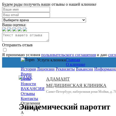
Будем рады получить ваши отзывы о нашей клинике
Ваша оценка:
Отправить отзыв
Я принимаю условия
пользовательского соглашения
и даю
сог
Главная
Услуги клиники
О клинике
История
Лицензии
Реквизиты
Вакансии
Информация
Врачи
АДАМАНТ
Цены
Новости
МЕДИЦИНСКАЯ КЛИНИКА
ВАКАНСИИ
Санкт-Петербург, набережная реки Мойки, д. 7
Отзывы
Контакты
Отделения
Эпидемический паротит
Отделения
А