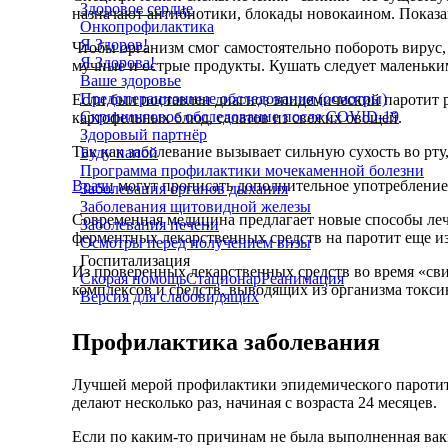
Здоровое сердце
назначают антибиотики, блокады новокаином. Показа
Онкопрофилактика
Я Здоров!
Чтобы организм смог самостоятельно побороть вирус
Я Здорова!
мучные и острые продукты. Кушать следует маленьки
Ваше здоровье
Предоперационные обследования (осмотры)
Если был поставлен диагноз эпидемический паротит 
Скрининговое обследование после COVID-19
картофельных блюд, салатов из свежих овощей.
Здоровый партнёр
Так как заболевание вызывает сильную сухость во рту
Буду папой
Программа профилактики мочекаменной болезни
Врачи
могут прописать дополнительное употребление
Заболевания органов дыхания
Заболевания щитовидной железы
Современная медицина предлагает новые способы леч
Заболевания печени
ферментных лекарственных средств на паротит еще из
Осмотры перед получением визы
Госпитализация
Из проверенных лекарственных средств во время «с
Скорая помощь
Стационар
Реанимация
комплексов и средств, выводящих из организма токси
Версия для слабовидящих
Профилактика заболевания
Лучшей мерой профилактики эпидемического паротита
делают несколько раз, начиная с возраста 24 месяцев.
Если по каким-то причинам не была выполненная вакц