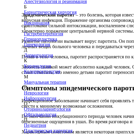
Анестезиология и реанимация
Б
Бариатрическая хирургия
Эпидемический паротит
– это болезнь, которая изве
В
вирусная инфекция. Поражение организма сопровожд
Вакцинация
симптомами сильной интоксикации, воспалением слю
Г
характерно поражение центральной нервной системы.
Гастроэнтерология
Герниопластика
Развитие патологии вызывает вирус паротита. Он поп
Гинекология
личных вещах больного человека и передаваться через
Д
Дерматология
Попав в тело человека, паротит распространяется по
К
Кардиология
Заболеть свинкой может абсолютно каждый человек. О
Колопроктология
стоит отметить, что именно детьми паротит переносит
М
Мануальная терапия
Симптомы эпидемического парот
Н
Неврология
Нейрохирургия
Инфекционное заболевание начинает себя проявлять т
О
свести к минимуму возможные осложнения.
Оториноларингология
Офтальмология
По окончании инкубационного периода человек начинае
П
болезненные ощущения в ушах. Во время разговора и
Педиатрия
Пластическая хирургия
Характерным симптомом является некоторая припухлос