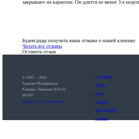
закрывают на карантин. Он длится не менее 3-х неде
Будем рады получить ваши отзывы о нашей клинике
Читать все отзывы
Оставить отзыв
О клинике
© 1993 — 2026
Адамант Медицинская
Врачи
Клиника. Лицензия №78-01-
Цены
005407
Версия для слабовидящих
Новости
ВАКАНСИИ
Отзывы