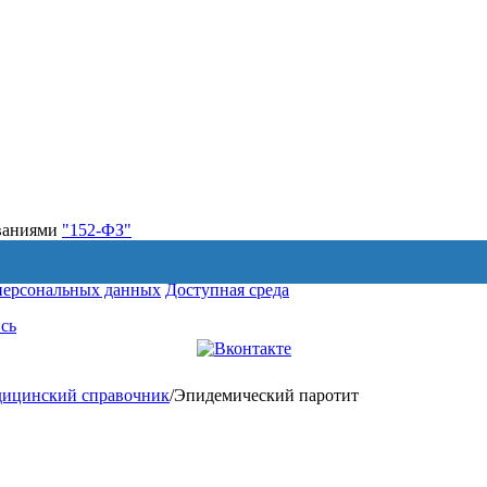
ованиями
"152-ФЗ"
персональных данных
Доступная среда
сь
ицинский справочник
/
Эпидемический паротит