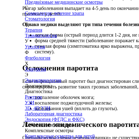
Предвизовые медицинские осмотры
С
Разгар заболевания выпадает на 4-5 день по окончан
Сомнология: лечение храпа
протекает у детей.
Стоматология
Однако медики выделяют три типа течения болезн
Т
Терапия
легкая форма (острый период длится 1-2 дня, 
Травматология
форма средней тяжести (заболевание поражает 
У
тяжелая форма (симптоматика ярко выражена, п
Урология
систему).
Ф
Флебология
Х
Осложнения паротита
Хирургия
Э
Эндокринология
Если инфекционный паротит был диагностирован слиш
Диагностика
спровоцировать развитие таких грозных заболеваний, 
Диагностика
Рентген
воспаление оболочек мозга;
УЗИ
воспаление поджелудочной железы;
3D, 4D УЗИ
заболевания ушей (вплоть до глухоты).
Лабораторная диагностика
Эндоскопия (ФГДС и ФКС)
Лечение эпидемического паротит
Комплексные осмотры
Комплексные осмотры
Комплексные осмотры для детей
Специфической схемы лечения «свинки» не существу