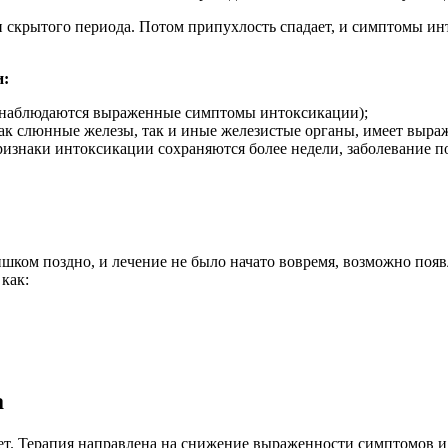
ии скрытого периода. Потом припухлость спадает, и симптомы и
и:
не наблюдаются выраженные симптомы интоксикации);
как слюнные железы, так и иные железистые органы, имеет выр
ризнаки интоксикации сохраняются более недели, заболевание п
ком поздно, и лечение не было начато вовремя, возможно поя
как:
а
ет. Терапия направлена на снижение выраженности симптомов