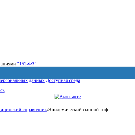
ованиями
"152-ФЗ"
персональных данных
Доступная среда
сь
ицинский справочник
/
Эпидемический сыпной тиф