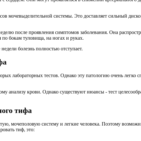
сов мочевыделительной системы. Это доставляет сильный диском
неделю после проявления симптомов заболевания. Она распростра
по бокам туловища, на ногах и руках.
е недели болезнь полностью отступает.
фа
орых лабораторных тестов. Однако эту патологию очень легко с
му анализу крови. Однако существуют нюансы - тест целесообра
ного тифа
стую, мочеполовую систему и легкие человека. Поэтому возмож
овать тиф, это: