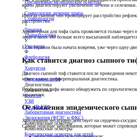
Предвизовые медицинские осмотры
врачи диагностируют увеличение печени и селезенки.
С
Сомнология: лечение храпа
Иногда сыпной тип провоцирует расстройство рефлек
Стоматология
расстройства.
Т
Терапия
Характерная для тифа сыпь проявляется только через 
Травматология
лицо и шею. Но больше всего высыпаний наблюдается 
У
Урология
Если терапия была начата вовремя, уже через одну-дв
Ф
Флебология
Как ставится диагноз сыпного ти
Х
Хирургия
Диагноз сыпной тиф ставится после проведения некот
Э
менее важна дифференциальная диагностика.
Эндокринология
Диагностика
Возбудителя тифа можно обнаружить по серологическо
Диагностика
заражения.
Рентген
УЗИ
Осложнения эпидемического сып
3D, 4D УЗИ
Лабораторная диагностика
Эндоскопия (ФГДС и ФКС)
Заболевание негативно действует на сердечно-сосуди
Комплексные осмотры
Самые опасные заболевания, которые может спровоцир
Комплексные осмотры
Комплексные осмотры для детей
недостаточность надпочечников;