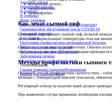
Здоровое сердце
воспаление легких;
Онкопрофилактика
тромбоэмболия;
Я Здоров!
тромбофлебит.
Я Здорова!
Ваше здоровье
Как лечат сыпной тиф
Предоперационные обследования (осмотры)
Скрининговое обследование после COVID-19
Здоровый партнёр
Если врачи подозревают сыпной тиф, больной немед
Буду папой
до полной нормализации температуры тела как миним
Программа профилактики мочекаменной болезни
Заболевания органов дыхания
Обязательно назначаются антибиотики. Обычно испол
Заболевания щитовидной железы
токсины из организма. Дезинтоксикация проводится 
Заболевания печени
Осмотры перед получением визы
Методы профилактики сыпного 
Госпитализация
Скорая помощь
Стационар
Реанимация
Основной способ профилактики сыпного типа – соблюд
Версия для слабовидящих
больных с температурой неясной этиологии, обязате
Регулярный осмотр на наличие вшей должен проводит
При выявлении случая заражения, необходима изоляц