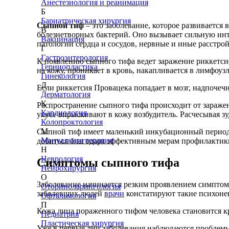
Анестезиология и реанимация
Б
Бариатрическая хирургия
Сыпной тиф
– это заболевание, которое развивается 
В
болезнетворных бактерий. Оно вызывает сильную ин
Вакцинация
патологии сердца и сосудов, нервные и иные расстрой
Г
Гастроэнтерология
К появлению сыпного тифа ведет заражение риккетси
Герниопластика
на кожу, проникает в кровь, накапливается в лимфоузл
Гинекология
Д
Если риккетсия Провацека попадает в мозг, надпочечн
Дерматология
К
Распространение сыпного тифа происходит от зараже
Кардиология
укусе впрыскивают в кожу возбудитель. Расчесывая з
Колопроктология
М
Сыпной тиф имеет маленький инкубационный период 
Мануальная терапия
добиться благодаря эффективным мерам профилакти
Н
Неврология
Симптомы сыпного тифа
Нейрохирургия
О
Заболевание начинается резким проявлением симптомо
Оториноларингология
заболевших людей
врачи
констатируют такие психонев
Офтальмология
П
Кожа лица пораженного тифом человека становится кр
Педиатрия
Пластическая хирургия
Уже в первые дни заболевания наблюдаются проблемы