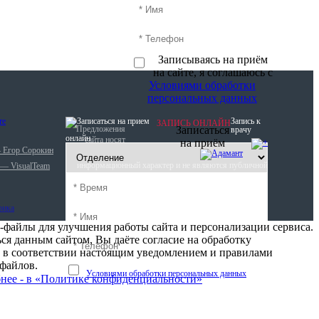
Записываясь на приём
на сайте, я соглашаюсь с
Условиями обработки
персональных данных
Запись к
ЗАПИСЬ ОНЛАЙН
Предложения
Записаться
врачу
онлайн
сайта носят
на приём
— Егор Сорокин
информационный характер и не являются публичной
 — VisualTeam
офертой (ст. 437 ГК РФ).
-файлы для улучшения работы сайта и персонализации сервиса.
ся данным сайтом, Вы даёте согласие на обработку
 в соответствии настоящим уведомлением и правилами
-файлов.
Записываясь на приём на сайте, я соглашаюсь с
Условиями обработки персональных данных
нее - в «Политике конфиденциальности»
Записаться на приём