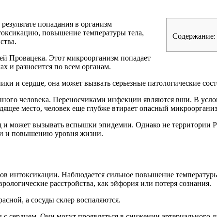
в результате попадания в организм
токсикацию, повышение температуры тела,
Содержание:
ства.
ей Провацека. Этот микроорганизм попадает
ах и разносится по всем органам.
ики и сердце, она может вызвать серьезные патологические сост
нного человека. Переносчиками инфекции являются вши. В усл
удящее место, человек еще глубже втирает опасный микроорганиз
и может вызывать вспышки эпидемии. Однако не территории Ро
ки и повышению уровня жизни.
в интоксикации. Наблюдается сильное повышение температуры те
рологические расстройства, как эйфория или потеря сознания.
асной, а сосуды склер воспаляются.
 с сердцем. Они могут проявляться в снижении артериального д