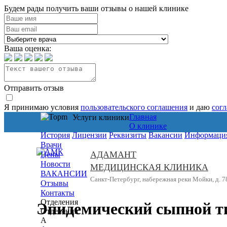
Будем рады получить ваши отзывы о нашей клинике
Ваша оценка:
Отправить отзыв
Я принимаю условия
пользовательского соглашения
и даю
сог
Главная
Услуги клиники
О клинике
История
Лицензии
Реквизиты
Вакансии
Информация
Врачи
АДАМАНТ
Цены
Новости
МЕДИЦИНСКАЯ КЛИНИКА
ВАКАНСИИ
Санкт-Петербург, набережная реки Мойки, д. 7
Отзывы
Контакты
Отделения
Эпидемический сыпной т
Отделения
А