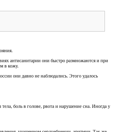
ояния.
овиях антисанитарии они быстро размножаются и при
м в кожу.
ссии они давно не наблюдались. Этого удалось
ла, боль в голове, рвота и нарушение сна. Иногда у
авления, учащенном сердцебиении, аритмии. Так же