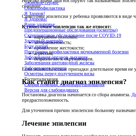
Нередко врачи диагностируют так называемый эпилепт
Здоровое сердце
сознание.
Онкопрофилактика
Я Здоров!
Симптомы эпилепсии у ребенка проявляются в виде 
Я Здорова!
Ваше здоровье
К симптомам эпилепсии так же относят:
Предоперационные обследования (осмотры)
Скрининговое обследование после COVID-19
нарушение психики;
Здоровый партнёр
заторможенность;
Буду папой
проявление жестокости;
Программа профилактики мочекаменной болезни
агрессия;
Заболевания органов дыхания
безразличие к окружающим.
Заболевания щитовидной железы
Заболевания печени
Если эпилептические припадки длительное время не у
Осмотры перед получением визы
Госпитализация
Как ставят диагноз эпилепсия?
Скорая помощь
Стационар
Реанимация
Версия для слабовидящих
Постановка диагноза начинается со сбора анамнеза.
Д
предрасположенность.
Для уточнения причин эпилепсии больному назначают 
Лечение эпилепсии