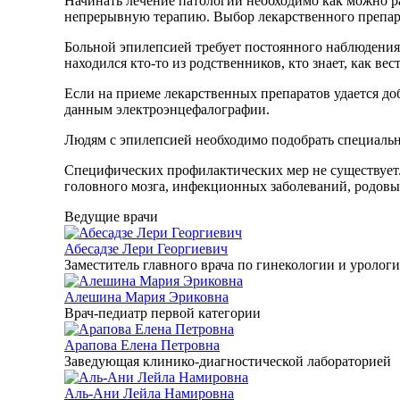
Начинать лечение патологии необходимо как можно р
непрерывную терапию. Выбор лекарственного препара
Больной эпилепсией требует постоянного наблюдения.
находился кто-то из родственников, кто знает, как вес
Если на приеме лекарственных препаратов удается д
данным электроэнцефалографии.
Людям с эпилепсией необходимо подобрать специальну
Специфических профилактических мер не существует
головного мозга, инфекционных заболеваний, родовы
Ведущие врачи
Абесадзе Лери Георгиевич
Заместитель главного врача по гинекологии и уролог
Алешина Мария Эриковна
Врач-педиатр первой категории
Арапова Елена Петровна
Заведующая клинико-диагностической лабораторией
Аль-Ани Лейла Намировна