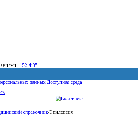
ованиями
"152-ФЗ"
персональных данных
Доступная среда
сь
ицинский справочник
/
Эпилепсия