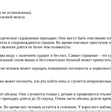
 не установлены);
лезней мозга).
иодические судорожные припадки. Они могут быть очаговыми ил
ела и сопровождаются страхом. Во время очаговых приступов че
явления длятся не более чем полминуты.
ва вида: с наличием судорог и без них. Самые страшные – это с
 сильный спазм мышц и бессознательно больной может прикусить
сов человек может ощущать повышение потливости и нервозност
а может посинеть, изо рта пойти пена и случится непроизволь
ют абсаны. Они случаются только с детьми и проявляются отклю
е припадки длятся до 20 секунд. Очень часто абсаны долгое вре
Во время них человек остается в сознании. У взрослого наблюда