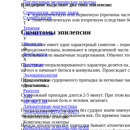
Предвизовые медицинские осмотры
В медицине выделяют два типа эпилепсии:
С
Сомнология: лечение храпа
идиопатическую или первичную (причины часто
Стоматология
симптоматическую или вторичную (следствие бо
Т
Терапия
Симптомы эпилепсии
Травматология
У
Урология
Заболевание имеет один характерный симптом – пер
Ф
непродолжительны, возникают в определенной части т
Флебология
зрительные или мышечные подергивания. Обычно эти 
Х
Хирургия
Приступы генерализированного характера делятся на д
Э
на пол и начинает биться в конвульсиях. Происходит
Эндокринология
Перед началом судорожного припадка за несколько ча
Диагностика
нереальным.
Диагностика
Рентген
Судорожный припадок длится 2-5 минут. При этом кож
УЗИ
возникает сильная боль и человек засыпает.
3D, 4D УЗИ
Лабораторная диагностика
Генерализованные приступы без судорог иначе имену
Эндоскопия (ФГДС и ФКС)
закатыванием глаз и дрожанием век. По времени таки
Комплексные осмотры
Комплексные осмотры
Иногда эпилептические припадки бывают атонические. 
Комплексные осмотры для детей