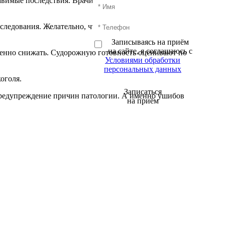
авимые последствия. Врачи назначают комплексную и
следования. Желательно, чтобы рядом всегда
Записываясь на приём
на сайте, я соглашаюсь с
епенно снижать. Судорожную готовность оценивают по
Условиями обработки
персональных данных
оголя.
Записаться
предупреждение причин патологии. А именно ушибов
на приём