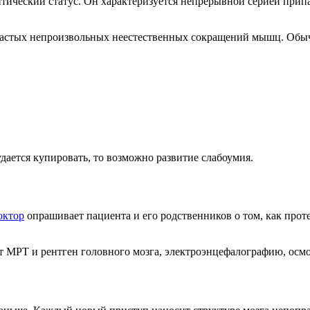
ический статус. Он характеризуется непрерывной серией припад
частых непроизвольных неестественных сокращений мышц. Обыч
дается купировать, то возможно развитие слабоумия.
октор
опрашивает пациента и его родственников о том, как прот
МРТ и рентген головного мозга, электроэнцефалографию, осмот