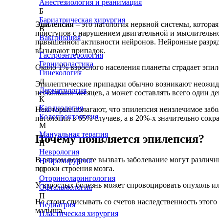
Анестезиология и реанимация
Б
Бариатрическая хирургия
Эпилепсия
– это патология нервной системы, котора
В
приступов с нарушением двигательной и мыслительно
Вакцинация
повышенной активности нейронов. Нейронные разряд
Г
вызывают припадок.
Гастроэнтерология
Герниопластика
Около 1% взрослого населения планеты страдает эпил
Гинекология
Д
Эпилептические припадки обычно возникают неожида
Дерматология
нескольких месяцев, а может составлять всего один де
К
Кардиология
Некоторые полагают, что эпилепсия неизлечимое забо
Колопроктология
патологии в 65% случаев, а в 20%-х значительно сокра
М
Мануальная терапия
Почему появляется эпилепсия?
Н
Неврология
В разном возрасте вызвать заболевание могут различ
Нейрохирургия
пороки строения мозга.
О
Оториноларингология
У взрослых болезнь может спровоцировать опухоль ил
Офтальмология
П
Не стоит списывать со счетов наследственность этого
Педиатрия
малыша.
Пластическая хирургия