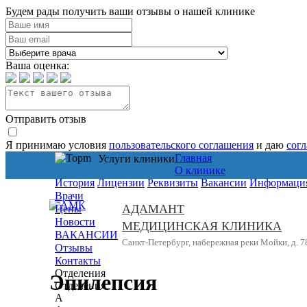
Будем рады получить ваши отзывы о нашей клинике
Ваша оценка:
Отправить отзыв
Я принимаю условия
пользовательского соглашения
и даю
сог
Главная
Услуги клиники
О клинике
История
Лицензии
Реквизиты
Вакансии
Информация
Врачи
АДАМАНТ
Цены
Новости
МЕДИЦИНСКАЯ КЛИНИКА
ВАКАНСИИ
Санкт-Петербург, набережная реки Мойки, д. 7
Отзывы
Контакты
Отделения
Эпилепсия
Отделения
А