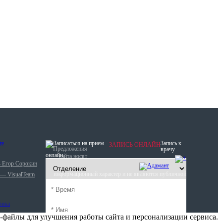
Запись к
ЗАПИСЬ ОНЛАЙН
Предложения
врачу
онлайн
сайта носят
— Егор Сорокин
информационный характер и не являются публичной
 — VisualTeam
офертой (ст. 437 ГК РФ).
-файлы для улучшения работы сайта и персонализации сервиса.