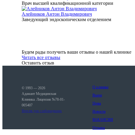
Врач высшей квалификационной категории
Алейников Антон Владимирович
Заведующий эндоскопическим отделением
Будем рады получить ваши отзывы о нашей клинике
Читать все отзывы
Оставить отзыв
О клинике
© 1993 — 2026
Адамант Медицинская
Врачи
Клиника. Лицензия №78-01-
Цены
005407
Версия для слабовидящих
Новости
ВАКАНСИИ
Отзывы