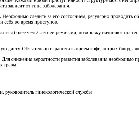
аньше. Каждый новый приступ наносит структуре мозга непопр
та зависит от типа заболевания.
 Необходимо следить за его состоянием, регулярно проводить об
ти себя во время приступов.
обиться более чем 2-летней ремиссии, дозировку начинают пост
ю диету. Обязательно ограничить прием кофе, острых блюд, алк
. Для снижения вероятности развития заболевания необходимо 
х травм.
ии, руководитель гинекологической службы