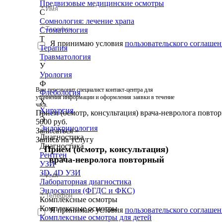
Предвизовые медицинские осмотры
С
Сомнология: лечение храпа
Стоматология
Т
Я принимаю условия
пользовательского соглашен
Терапия
Травматология
У
Урология
Ф
Вам перезвонит специалист контакт-центра для
Флебология
уточнения информации и оформления заявки в течение
Х
часа.
Хирургия
Прием (осмотр, консультация) врача-невролога повто
Э
5000 руб.
Эндокринология
Записаться
»
Диагностика
Запись на услугу
Диагностика
Прием (осмотр, консультация)
Рентген
врача-невролога повторный
УЗИ
3D, 4D УЗИ
Лабораторная диагностика
Эндоскопия (ФГДС и ФКС)
Комплексные осмотры
Комплексные осмотры
Я принимаю условия
пользовательского соглашен
Комплексные осмотры для детей