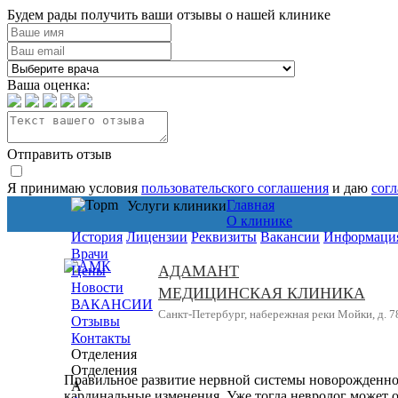
Будем рады получить ваши отзывы о нашей клинике
Ваша оценка:
Отправить отзыв
Я принимаю условия
пользовательского соглашения
и даю
сог
Главная
Услуги клиники
О клинике
История
Лицензии
Реквизиты
Вакансии
Информация
Врачи
АДАМАНТ
Цены
Новости
МЕДИЦИНСКАЯ КЛИНИКА
ВАКАНСИИ
Санкт-Петербург, набережная реки Мойки, д. 7
Отзывы
Контакты
Отделения
Отделения
Правильное развитие нервной системы новорожденног
А
кардинальные изменения. Уже тогда невролог может о