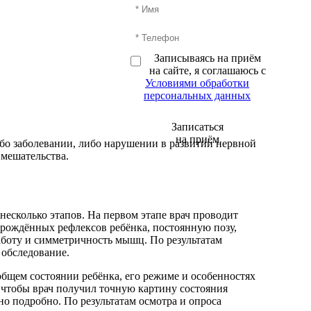
Записываясь на приём
на сайте, я соглашаюсь с
Условиями обработки
персональных данных
Записаться
на приём
бо заболевании, либо нарушении в развитии нервной
мешательства.
есколько этапов. На первом этапе врач проводит
рождённых рефлексов ребёнка, постоянную позу,
аботу и симметричность мышц. По результатам
 обследование.
общем состоянии ребёнка, его режиме и особенностях
 чтобы врач получил точную картину состояния
но подробно. По результатам осмотра и опроса