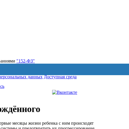
ованиями
"152-ФЗ"
персональных данных
Доступная среда
сь
ождённого
ервые месяцы жизни ребенка с ним происходят
 системы и предотвратить их прогрессирование.