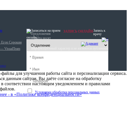
Запись к
ЗАПИСЬ ОНЛАЙН
Предложения
врачу
онлайн
сайта носят
— Егор Сорокин
информационный характер и не являются публичной
 — VisualTeam
офертой (ст. 437 ГК РФ).
-файлы для улучшения работы сайта и персонализации сервиса.
ся данным сайтом, Вы даёте согласие на обработку
 в соответствии настоящим уведомлением и правилами
-файлов.
Записываясь на приём на сайте, я соглашаюсь с
Условиями обработки персональных данных
нее - в «Политике конфиденциальности»
Записаться на приём