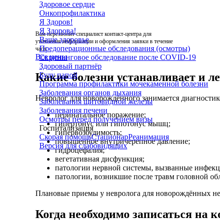
Здоровое сердце
Онкопрофилактика
Я Здоров!
Я Здорова!
Вам перезвонит специалист контакт-центра для
Ваше здоровье
уточнения информации и оформления заявки в течение
Предоперационные обследования (осмотры)
часа.
Все цены
Скрининговое обследование после COVID-19
Здоровый партнёр
Буду папой
Какие болезни устанавливает и л
Программа профилактики мочекаменной болезни
Заболевания органов дыхания
Невролог для новорождённого занимается диагностик
Заболевания щитовидной железы
Заболевания печени
перинатальное поражение;
Осмотры перед получением визы
гипертонус или гипотонус мышц;
Госпитализация
гипервозбудимость;
Скорая помощь
Стационар
Реанимация
повышенное внутричерепное давление;
Версия для слабовидящих
гидроцефалия;
вегетативная дисфункция;
патологии нервной системы, вызванные инфек
патологии, возникшие после травм головной об
Плановые приемы у невролога для новорождённых не 
Когда необходимо записаться на 