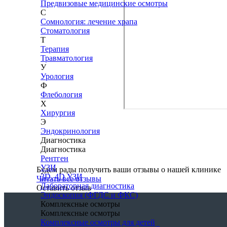
Предвизовые медицинские осмотры
С
Сомнология: лечение храпа
Стоматология
Т
Терапия
Травматология
У
Урология
Ф
Флебология
Х
Хирургия
Э
Эндокринология
Диагностика
Диагностика
Рентген
УЗИ
Будем рады получить ваши отзывы о нашей клинике
3D, 4D УЗИ
Читать все отзывы
Лабораторная диагностика
Оставить отзыв
Эндоскопия (ФГДС и ФКС)
Комплексные осмотры
Комплексные осмотры
Комплексные осмотры для детей