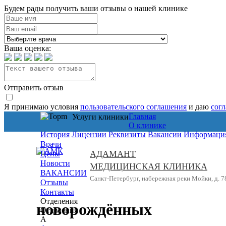
Будем рады получить ваши отзывы о нашей клинике
Ваша оценка:
Отправить отзыв
Я принимаю условия
пользовательского соглашения
и даю
сог
Главная
Услуги клиники
О клинике
История
Лицензии
Реквизиты
Вакансии
Информация
Врачи
АДАМАНТ
Цены
Новости
МЕДИЦИНСКАЯ КЛИНИКА
ВАКАНСИИ
Санкт-Петербург, набережная реки Мойки, д. 7
Отзывы
Контакты
Отделения
новорождённых
Отделения
А