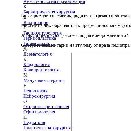
Анестезиология и реанимация
Б
Бариатрическая хирургия
Когда рождается ребёнок, родители стремятся запеча
В
Вакцинация
Многие из них обращаются к профессиональным фото
Г
Гастроэнтерология
А так ли безопасна фотосессия для новорождённого?
Герниопластика
Гинекология
Смотрите комментарии на эту тему от врача-педиат
Д
Дерматология
К
Кардиология
Колопроктология
М
Мануальная терапия
Н
Неврология
Нейрохирургия
О
Оториноларингология
Офтальмология
П
Педиатрия
Пластическая хирургия