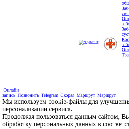
© 1993 — 2026
общ
Заб
Адамант Медицинская
сис
Онк
Клиника. Лицензия №78-01-
заб
Заб
005407
сус
Ко
заб
Опе
Тра
ПОЛНАЯ ВЕРСИЯ САЙТА
Онлайн
запись
Позвонить
Telegram
Скорая
Маршрут
Маршрут
Мы используем cookie-файлы для улучшения
персонализации сервиса.
Продолжая пользоваться данным сайтом, Вы 
обработку персональных данных в соответ