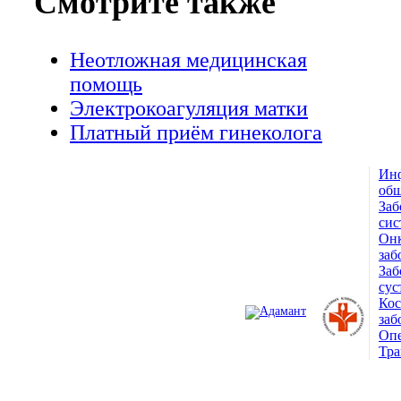
Смотрите также
Неотложная медицинская
помощь
Электрокоагуляция матки
Платный приём гинеколога
Ин
© 1993 — 2026
общ
Заб
Адамант Медицинская
сис
Онк
Клиника. Лицензия №78-01-
заб
Заб
005407
сус
Ко
заб
Опе
Тра
ПОЛНАЯ ВЕРСИЯ САЙТА