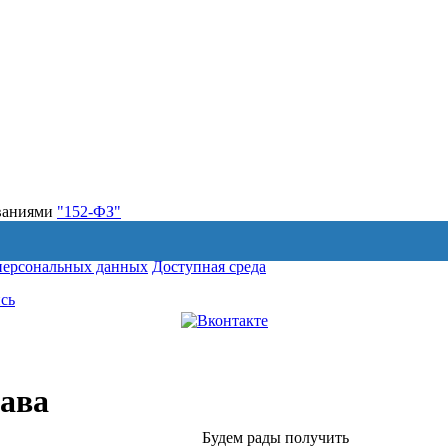
ованиями
"152-ФЗ"
персональных данных
Доступная среда
сь
тава
Будем рады получить