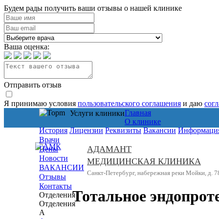
Будем рады получить ваши отзывы о нашей клинике
Ваша оценка:
Отправить отзыв
Я принимаю условия
пользовательского соглашения
и даю
сог
Главная
Услуги клиники
О клинике
История
Лицензии
Реквизиты
Вакансии
Информация
Врачи
АДАМАНТ
Цены
Новости
МЕДИЦИНСКАЯ КЛИНИКА
ВАКАНСИИ
Санкт-Петербург, набережная реки Мойки, д. 7
Отзывы
Контакты
Тотальное эндопроте
Отделения
Отделения
А