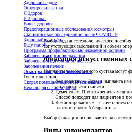
Здоровое сердце
Онкопрофилактика
Я Здоров!
Я Здорова!
Ваше здоровье
Предоперационные обследования (осмотры)
Скрининговое обследование после COVID-19
Здоровый партнёр
Выбор вида анестезиологического пособия 
Буду папой
сопутствующих заболеваний и объёма опер
Программа профилактики мочекаменной болезни
Заболевания органов дыхания
Фиксация искусственных с
Заболевания щитовидной железы
Заболевания печени
Импланты тазобедренного сустава могут ф
Осмотры перед получением визы
Госпитализация
Бесцементным. Детали импланта имею
Скорая помощь
Стационар
Реанимация
естественными тканями.
Версия для слабовидящих
Цементным. Протез крепится медици
Способ подходит для пациентов в по
Комбинированным – с сочетанием обо
плотности костей бедра и таза.
Выбор фиксации основывается на состояни
Виды эндоимплантов