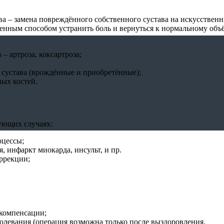
а – замена повреждённого собственного сустава на искусствен
твенным способом устранить боль и вернуться к нормальному объ
– артроза, коксартроза;
 сустава (врождённые и приобретённые);
ных костей.
ующих случаях:
оцессы;
 инфаркт миокарда, инсульт, и пр.
ррекции;
екомпенсации;
левания (операция возможна только после выздоровления.