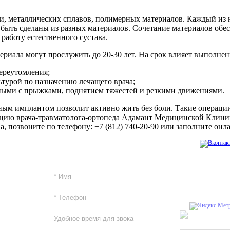
ки, металлических сплавов, полимерных материалов. Каждый из 
быть сделаны из разных материалов. Сочетание материалов обе
аботу естественного сустава.
риала могут прослужить до 20-30 лет. На срок влияет выполне
переутомления;
ьтурой по назначению лечащего врача;
нными с прыжками, поднятием тяжестей и резкими движениями.
нным имплантом позволит активно жить без боли. Такие операци
ацию врача-травматолога-ортопеда Адамант Медицинской Клини
, позвоните по телефону: +7 (812) 740-20-90 или заполните онл
+7 (812) 740-20-90
Обратный звонок
Заказать обратный звонок
Дизайн сайта 
Создание сайта
онлайн