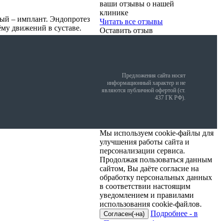
ваши отзывы о нашей
клинике
ный – имплант. Эндопротез
Читать все отзывы
ёму движений в суставе.
Оставить отзыв
Предложения сайта носят
информационный характер и не
являются публичной офертой (ст.
437 ГК РФ).
Мы используем cookie-файлы для
улучшения работы сайта и
персонализации сервиса.
Продолжая пользоваться данным
сайтом, Вы даёте согласие на
обработку персональных данных
в соответствии настоящим
уведомлением и правилами
использования cookie-файлов.
Подробнее - в
Согласен(-на)