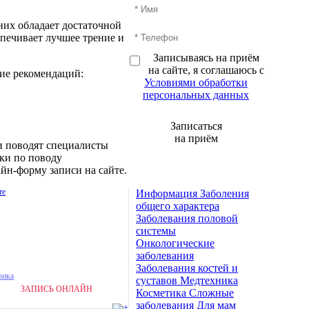
них обладает достаточной
спечивает лучшее трение и
Записываясь на приём
на сайте, я соглашаюсь с
ние рекомендаций:
Условиями обработки
персональных данных
Записаться
на приём
и поводят специалисты
ки по поводу
айн-форму записи на сайте.
Информация
Заболения
общего характера
Заболевания половой
— Егор Сорокин
системы
 — VisualTeam
Онкологические
заболевания
Заболевания костей и
суставов
Медтехника
Запись к
ЗАПИСЬ ОНЛАЙН
Косметика
Сложные
врачу
заболевания
Для мам