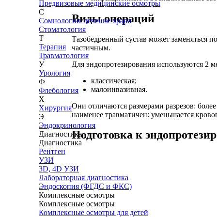
Предвизовые медицинские осмотры
С
Виды операций
Сомнология: лечение храпа
Стоматология
Т
Тазобедренный сустав может заменяться по
Терапия
частичным.
Травматология
Для эндопротезирования используются 2 м
У
Урология
классическая;
Ф
малоинвазивная.
Флебология
Х
Они отличаются размерами разрезов: боле
Хирургия
наименее травматичен: уменьшается крово
Э
Эндокринология
Подготовка к эндопротези
Диагностика
Диагностика
Рентген
УЗИ
3D, 4D УЗИ
Лабораторная диагностика
Эндоскопия (ФГДС и ФКС)
Комплексные осмотры
Комплексные осмотры
Комплексные осмотры для детей