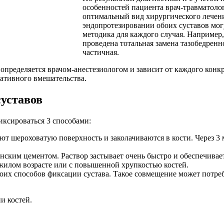
особенностей пациента врач-травматоло
оптимальный вид хирургического лечени
эндопротезировании обоих суставов мог
методика для каждого случая. Например,
проведена тотальная замена тазобедренног
частичная.
определяется врачом-анестезиологом и зависит от каждого конкр
ативного вмешательства.
уставов
иксироваться 3 способами:
т шероховатую поверхность и заколачиваются в кости. Через 3 
нским цементом. Раствор застывает очень быстро и обеспечива
жилом возрасте или с повышенной хрупкостью костей.
их способов фиксации сустава. Такое совмещение может потре
и костей.