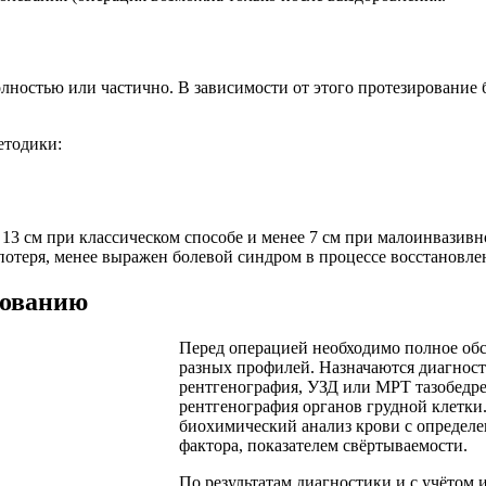
лностью или частично. В зависимости от этого протезирование 
етодики:
е 13 см при классическом способе и менее 7 см при малоинвази
потеря, менее выражен болевой синдром в процессе восстановле
рованию
Перед операцией необходимо полное обс
разных профилей. Назначаются диагност
рентгенография, УЗД или МРТ тазобедре
рентгенография органов грудной клетк
биохимический анализ крови с определе
фактора, показателем свёртываемости.
По результатам диагностики и с учётом