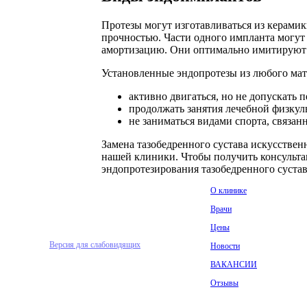
Протезы могут изготавливаться из керами
прочностью. Части одного импланта могут 
амортизацию. Они оптимально имитируют р
Установленные эндопротезы из любого мате
активно двигаться, но не допускать 
продолжать занятия лечебной физкул
не заниматься видами спорта, связа
Замена тазобедренного сустава искусстве
нашей клиники. Чтобы получить консульт
эндопротезирования тазобедренного сустава
О клинике
© 1993 — 2026
Адамант Медицинская
Врачи
Клиника. Лицензия №78-01-
Цены
005407
Версия для слабовидящих
Новости
ВАКАНСИИ
Отзывы