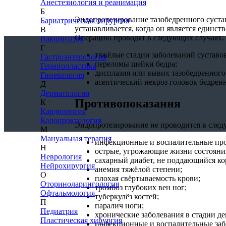
Анестезиология и реанимация
Б
Эндопротезирование тазобедренного сустав
Бариатрическая хирургия
устанавливается, когда он является единс
В
Операцию проводят в следующих случаях:
Вакцинация
Г
тяжёлые стадии заболеваний суставов 
Гастроэнтерология
переломы шейки бедра;
Герниопластика
дисплазия или вывих тазобедренного
Гинекология
асептический некроз головок бедрен
Д
Дерматология
Противопоказания
К
Кардиология
Колопроктология
Эндопротезирование не проводится в след
М
Мануальная терапия
инфекционные и воспалительные пр
Н
острые, угрожающие жизни состояния,
Неврология
сахарный диабет, не поддающийся ко
Нейрохирургия
анемия тяжёлой степени;
О
плохая свёртываемость крови;
Оториноларингология
тромбоз глубоких вен ног;
Офтальмология
туберкулёз костей;
П
паралич ноги;
Педиатрия
хронические заболевания в стадии д
Пластическая хирургия
инфекционные и воспалительные забо