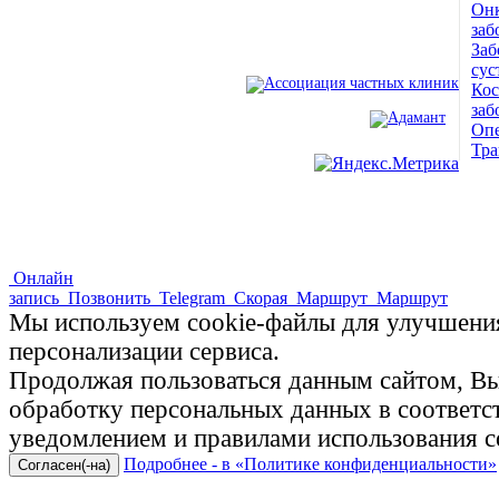
Онк
Клиника. Лицензия №78-01-
заб
Заб
005407
сус
Ко
заб
Опе
ПОЛНАЯ ВЕРСИЯ САЙТА
Тра
Онлайн
запись
Позвонить
Telegram
Скорая
Маршрут
Маршрут
Мы используем cookie-файлы для улучшения
персонализации сервиса.
Продолжая пользоваться данным сайтом, Вы 
обработку персональных данных в соответ
уведомлением и правилами использования c
Подробнее - в «Политике конфиденциальности»
Согласен(-на)