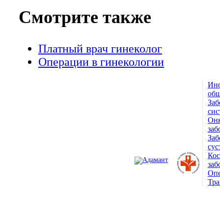
Смотрите также
Платный врач гинеколог
Операции в гинекологии
Ин
© 1993 — 2026
общ
Заб
Адамант Медицинская
сис
Онк
Клиника. Лицензия №78-01-
заб
Заб
005407
сус
Ко
заб
Опе
Тра
ПОЛНАЯ ВЕРСИЯ САЙТА