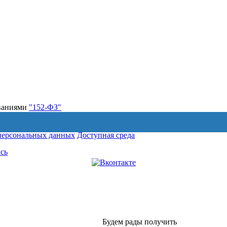
ованиями
"152-ФЗ"
персональных данных
Доступная среда
сь
Будем рады получить