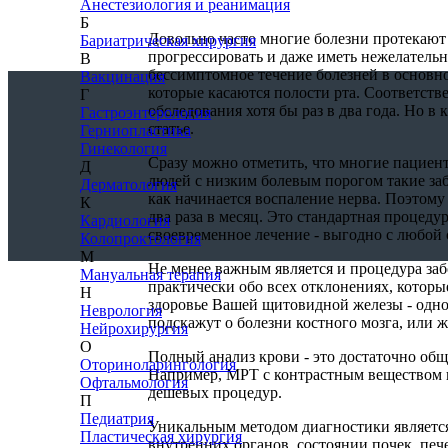
Анестезиология и реанимация
Б
Довольно часто многие болезни протекают 
Бариатрическая хирургия
прогрессировать и даже иметь нежелательн
В
бессимптомное течение болезней в основно
Вакцинация
которые касаются полости рта. Соответств
Г
обследования хотя бы раз в два года. Но в
Гастроэнтерология
статье.
Герниопластика
Гинекология
Сразу можно отметить, что многие пациент
Д
людей с низким болевым порогом такие заб
Дерматология
как начинается воспаление нерва. Поэтом
К
два раза в месяц. Это стандартная процед
Кардиология
своевременное лечение - выгодно с любой 
Колопроктология
М
Не менее важным является и процедура заб
Мануальная терапия
практически обо всех отклонениях, которы
Н
здоровье Вашей щитовидной железы - одно
Неврология
подскажут о болезни костного мозга, или ж
Нейрохирургия
О
Полный анализ крови - это достаточно об
Оториноларингология
Например, МРТ с контрастным веществом п
Офтальмология
дешевых процедур.
П
Педиатрия
Уникальным методом диагностики является
Пластическая хирургия
внутренних органов, состоянии почек, печ