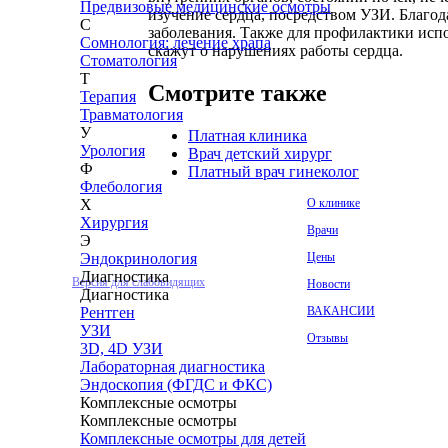
Предвизовые медицинские осмотры
изучение сердца, посредством УЗИ. Благод
С
заболевания. Также для профилактики исп
Сомнология: лечение храпа
скажут о нарушениях работы сердца.
Стоматология
Т
Смотрите также
Терапия
Травматология
У
Платная клиника
Урология
Врач детский хирург
Ф
Платный врач гинеколог
Флебология
О клинике
Х
© 1993 — 2026
Хирургия
Адамант Медицинская
Врачи
Э
Клиника. Лицензия №78-01-
Цены
Эндокринология
005407
Диагностика
Версия для слабовидящих
Новости
Диагностика
ВАКАНСИИ
Рентген
УЗИ
Отзывы
3D, 4D УЗИ
Лабораторная диагностика
Эндоскопия (ФГДС и ФКС)
Комплексные осмотры
Комплексные осмотры
Комплексные осмотры для детей