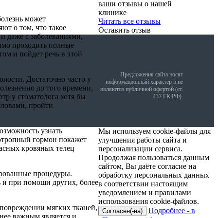
ваши отзывы о нашей
клинике
болезнь может
Читать все отзывы
ют о том, что такое
Оставить отзыв
и даже с заболеваниями,
димо проходить полные
том и пойдет речь в этой
Предложения сайта носят
лости. Достаточно часто у
информационный характер и не
олезненно до того времени,
являются публичной офертой (ст.
отр у стоматолога хотя бы
437 ГК РФ).
словами, пройти
возможность узнать
Мы используем cookie-файлы для
еотропный гормон покажет
улучшения работы сайта и
расных кровяных телец
персонализации сервиса.
Продолжая пользоваться данным
сайтом, Вы даёте согласие на
ированные процедуры.
обработку персональных данных
 и при помощи других, более
в соответствии настоящим
уведомлением и правилами
использования cookie-файлов.
 повреждении мягких тканей,
Подробнее - в
Согласен(-на)
нее важным является и