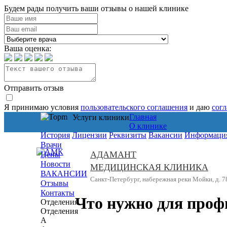
Будем рады получить ваши отзывы о нашей клинике
Ваша оценка:
Отправить отзыв
Я принимаю условия
пользовательского соглашения
и даю
сог
Главная
Услуги клиники
О клинике
История
Лицензии
Реквизиты
Вакансии
Информация
Врачи
АДАМАНТ
Цены
Новости
МЕДИЦИНСКАЯ КЛИНИКА
ВАКАНСИИ
Санкт-Петербург, набережная реки Мойки, д. 7
Отзывы
Контакты
Что нужно для проф
Отделения
Отделения
А