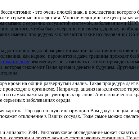
бессимптомно - это очень плохой знак, в последствии которого 
ые и серьезные последствия. Многие медицинские центры заявля
м связано с сердечно-сосудистой системой, заболеваниями ЦНС 
енно, для того, чтобы быть уверенным в своем здоровье, необхо
 каких именно процедурах заключаются такие исследования? Об э
ы достаточно редко обращают внимание на состояние ротовой по
олевания, как кариес, пародонтоз и даже трещины проходят безб
у
стоматология
рекомендует не затягивать с этим и проходить осм
ура, которая сэкономит Ваше время и деньги в будущем. Другими 
стороны.
ора крови на общий развернутый анализ. Такая процедура дает 
е происходят в организме. Например, анализ на количество тир
го из самых важных регуляторных органов. А вот количество к
е серьезных заболеваниях сердца.
щая картина. Гораздо полную информацию Вам дадут специализ
окажет отклонение в Ваших сосудах. Тоже самое можно сделать
 и аппараты УЗИ. Ультразвуковое обследование может сказать о
ени, селезенки и других важных составляющих организма. Не ме