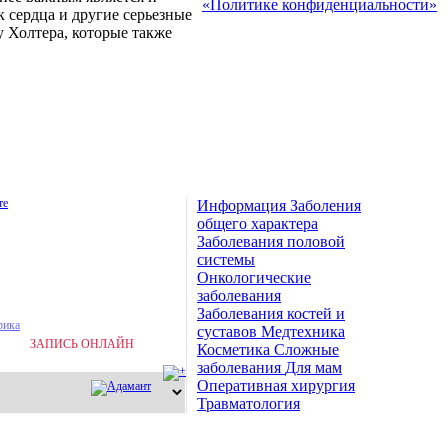
«Политике конфиденциальности»
 сердца и другие серьезные
 Холтера, которые также
Информация
Заболения
общего характера
Заболевания половой
— Егор Сорокин
системы
 — VisualTeam
Онкологические
заболевания
Заболевания костей и
суставов
Медтехника
Запись к
ЗАПИСЬ ОНЛАЙН
Косметика
Сложные
врачу
заболевания
Для мам
Оперативная хирургия
Травматология