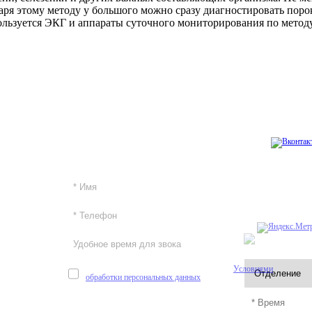
аря этому методу у большого можно сразу диагностировать порок
ользуется ЭКГ и аппараты суточного мониторирования по методу
+7 (812) 740-20-90
Обратный звонок
Заказать обратный звонок
Дизайн сайта 
Создание сайта
онлайн
Оставляя личные данные, я соглашаюсь с
Условиями
обработки персональных данных
Отправить